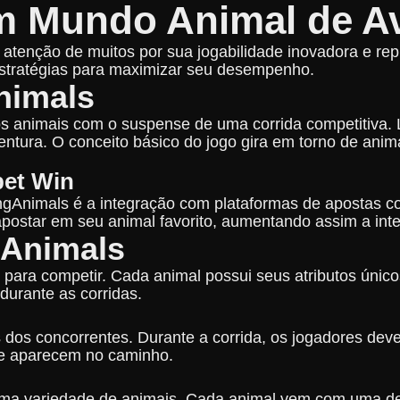
 Mundo Animal de Ave
 atenção de muitos por sua jogabilidade inovadora e rep
 estratégias para maximizar seu desempenho.
nimals
s animais com o suspense de uma corrida competitiva.
entura. O conceito básico do jogo gira em torno de anima
bet Win
ngAnimals é a integração com plataformas de apostas 
ostar em seu animal favorito, aumentando assim a inte
gAnimals
ara competir. Cada animal possui seus atributos únicos
durante as corridas.
tes dos concorrentes. Durante a corrida, os jogadores 
que aparecem no caminho.
 uma variedade de animais. Cada animal vem com uma de