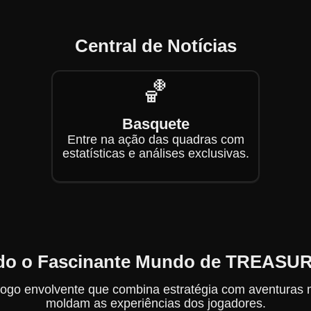
Central de Notícias
🏀
Basquete
Entre na ação das quadras com
estatísticas e análises exclusivas.
do o Fascinante Mundo de TREAS
 envolvente que combina estratégia com aventuras mar
moldam as experiências dos jogadores.