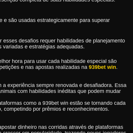
e e são usadas estrategicamente para superar
ar esses desafios requer habilidades de planejamento
 variadas e estratégias adequadas.
hor hora para usar cada habilidade especial são
etições e nas apostas realizadas na
939bet win
.
 a experiência sempre renovada e desafiadora. Essa
nimais com habilidades inéditas que podem mudar
ataformas como a 939bet win estão se tornando cada
o, competindo por prêmios e reconhecimentos.
postar dinheiro nas corridas através de plataformas