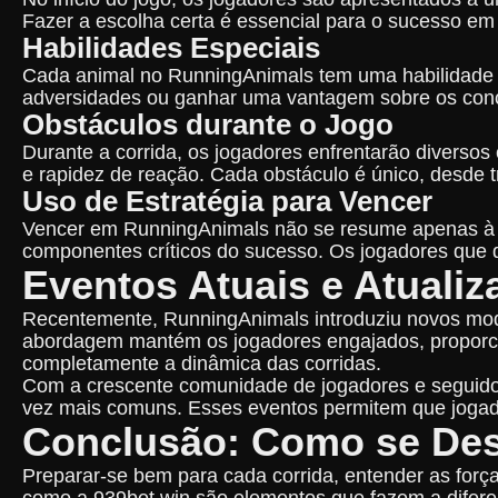
Fazer a escolha certa é essencial para o sucesso e
Habilidades Especiais
Cada animal no RunningAnimals tem uma habilidade e
adversidades ou ganhar uma vantagem sobre os conc
Obstáculos durante o Jogo
Durante a corrida, os jogadores enfrentarão diversos
e rapidez de reação. Cada obstáculo é único, desde
Uso de Estratégia para Vencer
Vencer em RunningAnimals não se resume apenas à ve
componentes críticos do sucesso. Os jogadores que
Eventos Atuais e Atuali
Recentemente, RunningAnimals introduziu novos mod
abordagem mantém os jogadores engajados, proporci
completamente a dinâmica das corridas.
Com a crescente comunidade de jogadores e seguidor
vez mais comuns. Esses eventos permitem que jogado
Conclusão: Como se Des
Preparar-se bem para cada corrida, entender as força