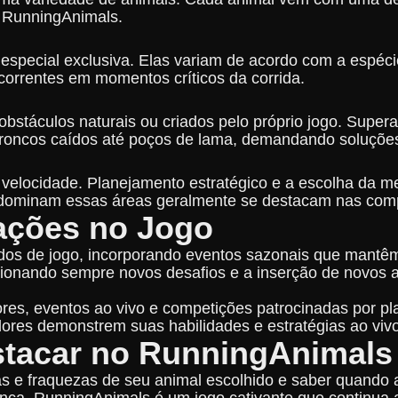
m RunningAnimals.
special exclusiva. Elas variam de acordo com a espéci
orrentes em momentos críticos da corrida.
 obstáculos naturais ou criados pelo próprio jogo. Super
 troncos caídos até poços de lama, demandando soluções
locidade. Planejamento estratégico e a escolha da mel
 dominam essas áreas geralmente se destacam nas comp
zações no Jogo
os de jogo, incorporando eventos sazonais que mantêm
onando sempre novos desafios e a inserção de novos a
es, eventos ao vivo e competições patrocinadas por pl
res demonstrem suas habilidades e estratégias ao viv
tacar no RunningAnimals
s e fraquezas de seu animal escolhido e saber quando a