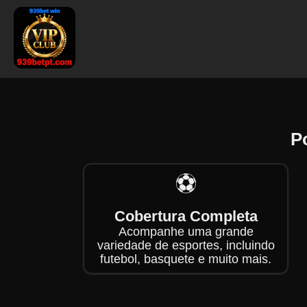
❄
❄
❄
P
⚽
Cobertura Completa
Acompanhe uma grande
variedade de esportes, incluindo
futebol, basquete e muito mais.