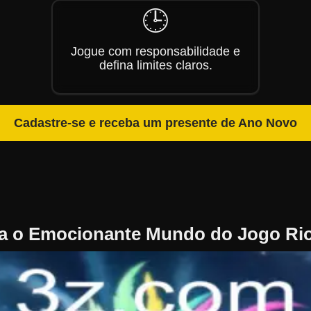
🕒
Jogue com responsabilidade e
defina limites claros.
Cadastre-se e receba um presente de Ano Novo
a o Emocionante Mundo do Jogo Rio