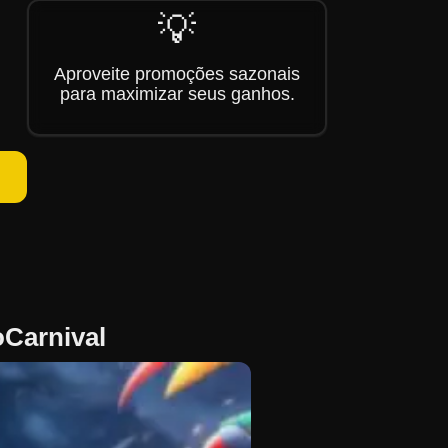
💡
Aproveite promoções sazonais
para maximizar seus ganhos.
Carnival