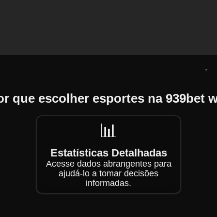
❄
or que escolher esportes na 939bet w
❄
📊
Estatísticas Detalhadas
Acesse dados abrangentes para
ajudá-lo a tomar decisões
informadas.