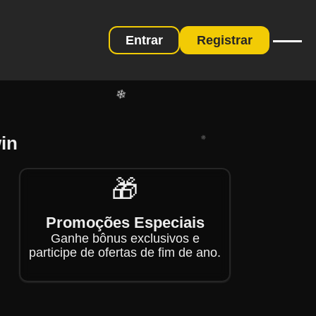
❄
Entrar
Registrar
❄
❄
in
❄
🎁
❄
Promoções Especiais
Ganhe bônus exclusivos e
participe de ofertas de fim de ano.