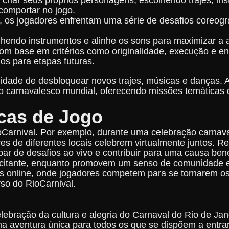
riar seus próprios personagens, escolhendo trajes, inst
 comportar no jogo.
 os jogadores enfrentam uma série de desafios coreográ
endo instrumentos e alinhe os sons para maximizar a ac
m base em critérios como originalidade, execução e ent
os para etapas futuras.
idade de desbloquear novos trajes, músicas e danças. A
ito carnavalesco mundial, oferecendo missões temáticas
cas de Jogo
ioCarnival. Por exemplo, durante uma celebração carnav
es de diferentes locais celebrem virtualmente juntos. 
ipar de desafios ao vivo e contribuir para uma causa ben
excitante, enquanto promovem um senso de comunidade e
s online, onde jogadores competem para se tornarem o
so do RioCarnival.
ebração da cultura e alegria do Carnaval do Rio de Janei
a aventura única para todos os que se dispõem a entra