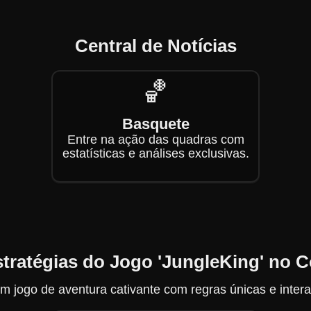
Central de Notícias
🏀
Basquete
Entre na ação das quadras com
estatísticas e análises exclusivas.
stratégias do Jogo 'JungleKing' no C
ogo de aventura cativante com regras únicas e interaç