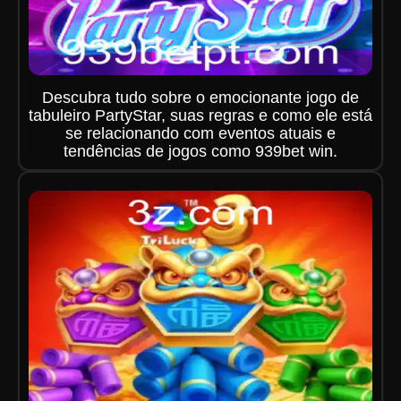
Descubra tudo sobre o emocionante jogo de
tabuleiro PartyStar, suas regras e como ele está
se relacionando com eventos atuais e
tendências de jogos como 939bet win.