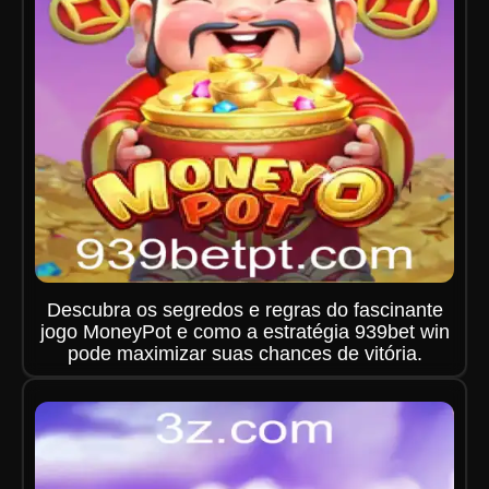
Descubra os segredos e regras do fascinante
jogo MoneyPot e como a estratégia 939bet win
pode maximizar suas chances de vitória.