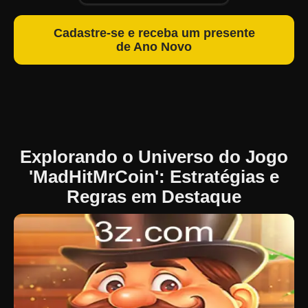
Cadastre-se e receba um presente
de Ano Novo
Explorando o Universo do Jogo
'MadHitMrCoin': Estratégias e
Regras em Destaque