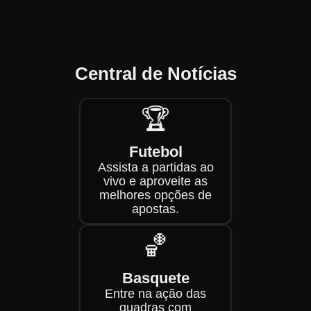
Central de Notícias
🏆
Futebol
Assista a partidas ao
vivo e aproveite as
melhores opções de
apostas.
🏀
Basquete
Entre na ação das
quadras com