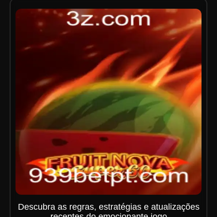
Descubra as regras, estratégias e atualizações
recentes do emocionante jogo