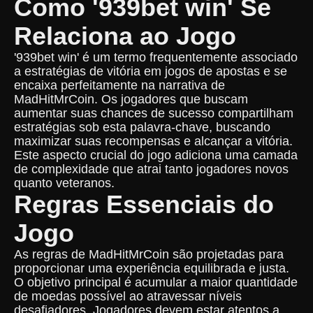
Como '939bet win' Se
Relaciona ao Jogo
'939bet win' é um termo frequentemente associado
a estratégias de vitória em jogos de apostas e se
encaixa perfeitamente na narrativa de
MadHitMrCoin. Os jogadores que buscam
aumentar suas chances de sucesso compartilham
estratégias sob esta palavra-chave, buscando
maximizar suas recompensas e alcançar a vitória.
Este aspecto crucial do jogo adiciona uma camada
de complexidade que atrai tanto jogadores novos
quanto veteranos.
Regras Essenciais do
Jogo
As regras de MadHitMrCoin são projetadas para
proporcionar uma experiência equilibrada e justa.
O objetivo principal é acumular a maior quantidade
de moedas possível ao atravessar níveis
desafiadores. Jogadores devem estar atentos a