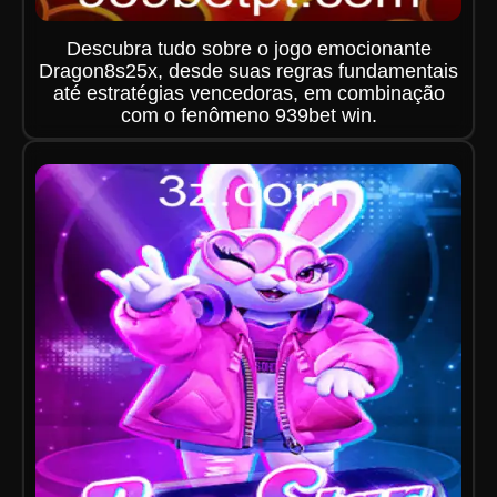
Descubra tudo sobre o jogo emocionante
Dragon8s25x, desde suas regras fundamentais
até estratégias vencedoras, em combinação
com o fenômeno 939bet win.