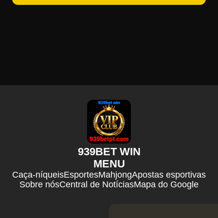
939BET WIN
MENU
Caça-níqueis
Esportes
Mahjong
Apostas esportivas
Sobre nós
Central de Notícias
Mapa do Google