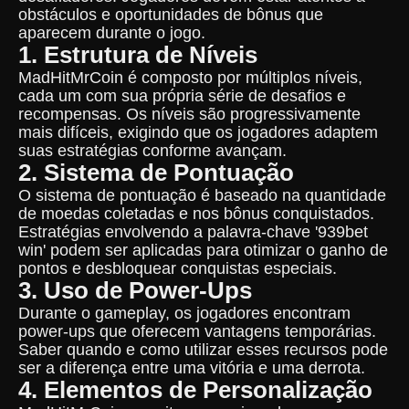
obstáculos e oportunidades de bônus que
aparecem durante o jogo.
1. Estrutura de Níveis
MadHitMrCoin é composto por múltiplos níveis,
cada um com sua própria série de desafios e
recompensas. Os níveis são progressivamente
mais difíceis, exigindo que os jogadores adaptem
suas estratégias conforme avançam.
2. Sistema de Pontuação
O sistema de pontuação é baseado na quantidade
de moedas coletadas e nos bônus conquistados.
Estratégias envolvendo a palavra-chave '939bet
win' podem ser aplicadas para otimizar o ganho de
pontos e desbloquear conquistas especiais.
3. Uso de Power-Ups
Durante o gameplay, os jogadores encontram
power-ups que oferecem vantagens temporárias.
Saber quando e como utilizar esses recursos pode
ser a diferença entre uma vitória e uma derrota.
4. Elementos de Personalização