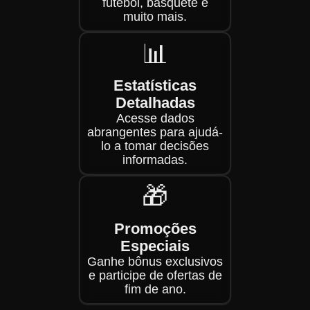
futebol, basquete e
muito mais.
📊
Estatísticas
Detalhadas
Acesse dados
abrangentes para ajudá-
lo a tomar decisões
informadas.
🎁
Promoções
Especiais
Ganhe bônus exclusivos
e participe de ofertas de
fim de ano.