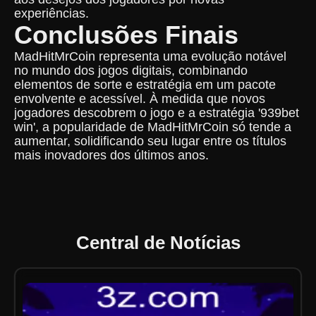
experiências.
Conclusões Finais
MadHitMrCoin representa uma evolução notável
no mundo dos jogos digitais, combinando
elementos de sorte e estratégia em um pacote
envolvente e acessível. À medida que novos
jogadores descobrem o jogo e a estratégia '939bet
win', a popularidade de MadHitMrCoin só tende a
aumentar, solidificando seu lugar entre os títulos
mais inovadores dos últimos anos.
Central de Notícias