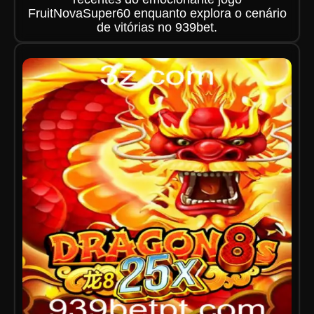
FruitNovaSuper60 enquanto explora o cenário
de vitórias no 939bet.